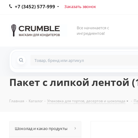
+7 (3452) 577-999
Заказать звонок
Все начинается с
ингредиентов!
Пакет с липкой лентой (
Главная
-
Каталог
-
Упаковка для тортов, десертов и шоколада
-
П
Шоколад и какао продукты