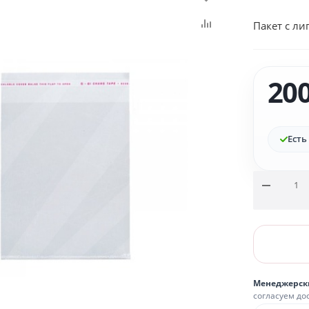
Пакет с ли
20
Есть
Менеджерск
согласуем до