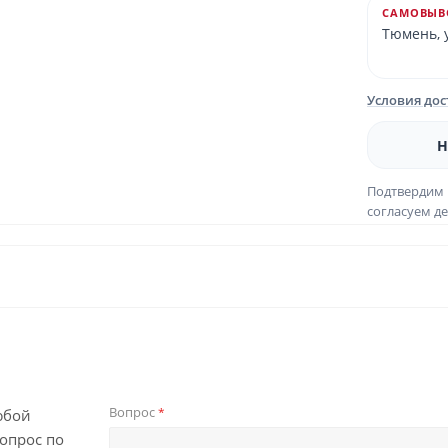
САМОВЫВ
Тюмень, у
Условия до
Н
Подтвердим 
согласуем де
Вопрос
*
юбой
опрос по