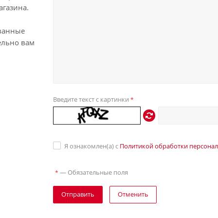
агазина.
ванные
ельно вам
Введите текст с картинки
*
Я ознакомлен(а) с
Политикой обработки персона
—
Обязательные поля
*
Отправить
Отменить