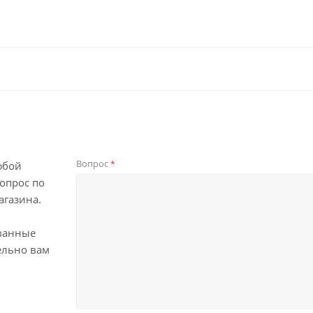
Вопрос
*
юбой
опрос по
агазина.
ванные
ельно вам