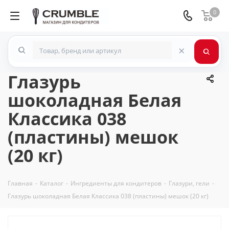
0
×
Глазурь
шоколадная Белая
Классика 038
(пластины) мешок
(20 кг)
Главная
-
Каталог
-
Ингредиенты для кондитеров
-
Глазури, гели
-
Глазурь шоколадная Белая Классика 038 (пластины) мешок (20 кг)