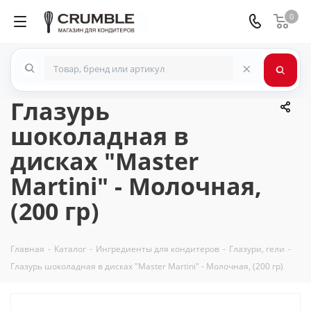
0
×
Глазурь
шоколадная в
дисках "Master
Martini" - Молочная,
(200 гр)
Главная
-
Каталог
-
Ингредиенты для кондитеров
-
Глазури, гели
-
Глазурь шоколадная в дисках "Master Martini" - Молочная, (200 гр)