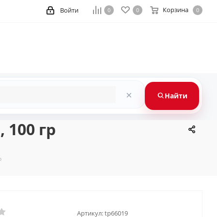
Корзина
Войти
0
0
0
×
Найти
 100 гр
р
Артикул:
tp66019