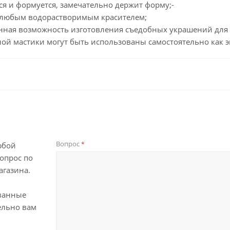
я и формуется, замечательно держит форму;-
 любым водорастворимым красителем;
нная возможность изготовления съедобных украшений для 
ной мастики могут быть использованы самостоятельно как 
Вопрос
*
юбой
опрос по
агазина.
ванные
ельно вам