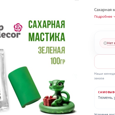
Сахарная м
Подробнее
Нет 
Наши менедже
заказа
САМОВЫВ
Тюмень, у
Условия до