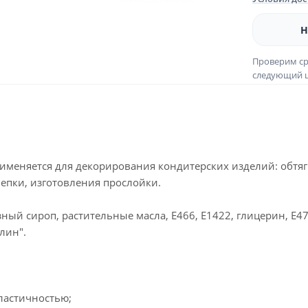
Н
Проверим ср
следующий ш
рименяется для декорирования кондитерских изделий: обтя
епки, изготовления прослойки.
озный сироп, растительные масла, Е466, Е1422, глицерин, Е
лин".
ластичностью;