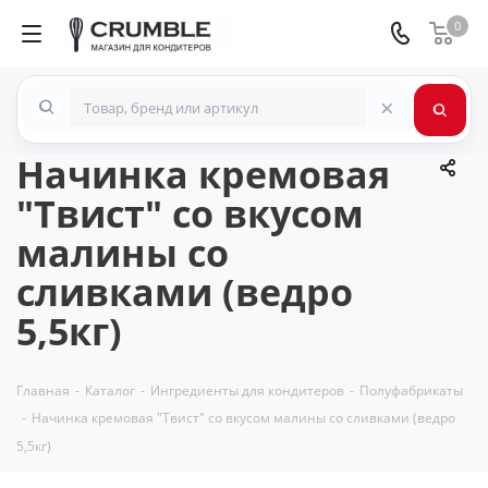
0
×
Начинка кремовая
"Твист" со вкусом
малины со
сливками (ведро
5,5кг)
Главная
-
Каталог
-
Ингредиенты для кондитеров
-
Полуфабрикаты
-
Начинка кремовая "Твист" со вкусом малины со сливками (ведро
5,5кг)