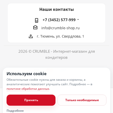
Наши контакты
+7 (3452) 577-999
info@crumble-shop.ru
г. Тюмень, ул. Свердлова, 1
2026 © CRUMBLE - Интернет-магазин для
кондитеров
Используем cookie
Обязательные cookie нужны для заказа и корзины, а
аналитические помогают улучшать сайт. Подробнее — в
политике обработки данных
.
Политика обработки персональных данных
Согласие на обработку персональных данных
Принять
Только необходимые
Публичная оферта
Пользовательское соглашение
Условия оплаты
Подробнее