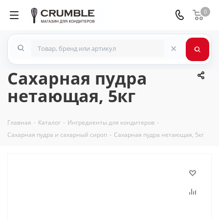
0
×
Сахарная пудра
нетающая, 5кг
Главная
-
Каталог
-
Ингредиенты для кондитеров
-
Сахарная пудра и сахарный сироп
-
Сахарная пудра нетающая, 5кг