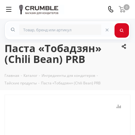
0
×
Паста «Тобадзян»
(Chili Bean) PRB
Главная
-
Каталог
-
Ингредиенты для кондитеров
-
Тайские продукты
-
Паста «Тобадзян» (Chili Bean) PRB