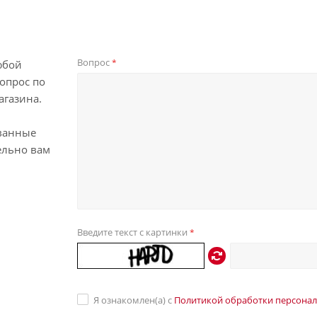
Вопрос
*
юбой
опрос по
агазина.
ванные
ельно вам
Введите текст с картинки
*
Я ознакомлен(а) с
Политикой обработки персона