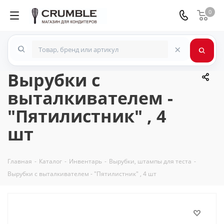
0
×
Вырубки с
выталкивателем -
"Пятилистник" , 4
шт
Главная
-
Каталог
-
Инвентарь
-
Вырубки, штампы для теста
-
Вырубки с выталкивателем - "Пятилистник" , 4 шт