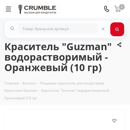
0
×
Краситель "Guzman"
водорастворимый -
Оранжевый (10 гр)
Главная
-
Каталог
-
Пищевые красители для кондитеров
-
Красители Guzman
-
Краситель "Guzman" водорастворимый -
Оранжевый (10 гр)