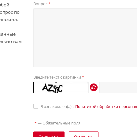
Вопрос
*
юбой
опрос по
агазина.
ванные
ельно вам
Введите текст с картинки
*
Я ознакомлен(а) с
Политикой обработки персона
—
Обязательные поля
*
Отправить
Отменить