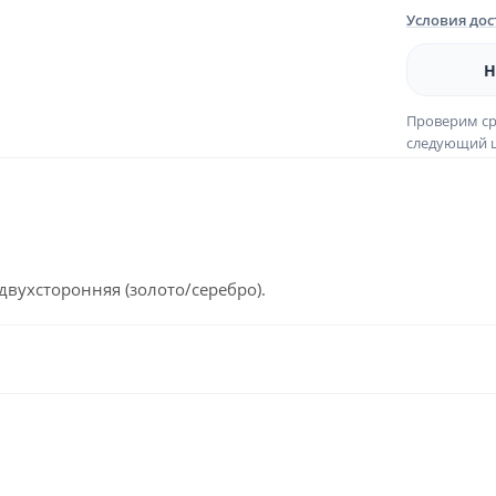
Условия до
Н
Проверим ср
следующий ш
двухсторонняя (золото/серебро).