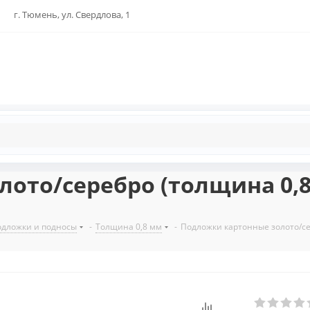
г. Тюмень, ул. Свердлова, 1
ото/серебро (толщина 0,8 
дложки и подносы
-
Толщина 0,8 мм
-
Подложки картонные золото/се