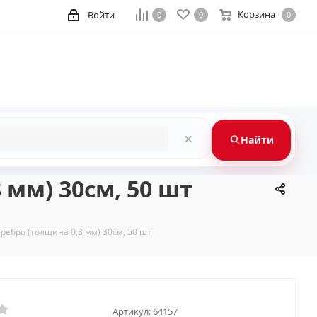
Корзина
Войти
0
0
0
×
Найти
мм) 30см, 50 шт
ребро (толщина 0,8 мм) 30см, 50 шт
Артикул:
64157