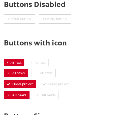
Buttons Disabled
Default Button
Primary button
Buttons with icon
All news
All news
All news
All news
Order project
Order project
All news
All news