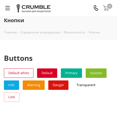
0
Кнопки
Главная
-
Справочная информация
-
Возможности
-
Кнопки
Buttons
Default white
Default
Primary
Success
Info
Warning
Danger
Transparent
Link